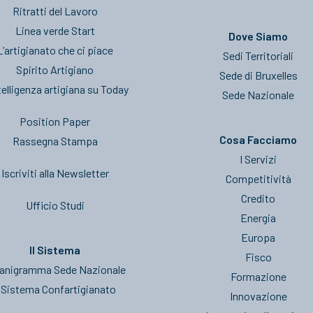
Ritratti del Lavoro
Linea verde Start
Dove Siamo
L’artigianato che ci piace
Sedi Territoriali
Spirito Artigiano
Sede di Bruxelles
telligenza artigiana su Today
Sede Nazionale
Position Paper
Cosa Facciamo
Rassegna Stampa
I Servizi
Iscriviti alla Newsletter
Competitività
Credito
Ufficio Studi
Energia
Europa
Il Sistema
Fisco
anigramma Sede Nazionale
Formazione
l Sistema Confartigianato
Innovazione