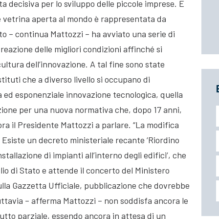
a decisiva per lo sviluppo delle piccole imprese. E
re vetrina aperta al mondo è rappresentata da
o – continua Mattozzi – ha avviato una serie di
 creazione delle migliori condizioni affinché si
 cultura dell’innovazione. A tal fine sono state
tituti che a diverso livello si occupano di
ua ed esponenziale innovazione tecnologica, quella
lazione per una nuova normativa che, dopo 17 anni,
ora il Presidente Mattozzi a parlare. “La modifica
 Esiste un decreto ministeriale recante ‘Riordino
nstallazione di impianti all’interno degli edifici’, che
lio di Stato e attende il concerto del Ministero
ulla Gazzetta Ufficiale, pubblicazione che dovrebbe
ttavia – afferma Mattozzi – non soddisfa ancora le
tutto parziale, essendo ancora in attesa di un