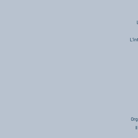
L’in
Org
I