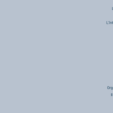
L’in
Org
I