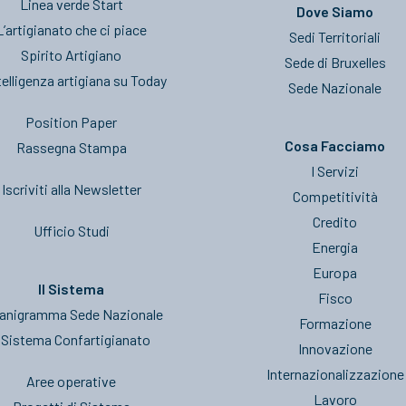
Linea verde Start
Dove Siamo
L’artigianato che ci piace
Sedi Territoriali
Spirito Artigiano
Sede di Bruxelles
telligenza artigiana su Today
Sede Nazionale
Position Paper
Cosa Facciamo
Rassegna Stampa
I Servizi
Iscriviti alla Newsletter
Competitività
Credito
Ufficio Studi
Energia
Europa
Il Sistema
Fisco
anigramma Sede Nazionale
Formazione
l Sistema Confartigianato
Innovazione
Internazionalizzazione
Aree operative
Lavoro