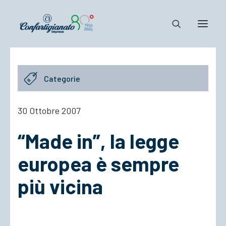
Notizie e Documenti
Categorie
Confartigianato
Dove siamo
30 Ottobre 2007
Il Sistema
“Made in”, la legge
Cosa Facciamo
Associarsi
europea è sempre
più vicina