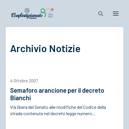
Notizie e Documenti
Archivio Notizie
Confartigianato
Dove siamo
Il Sistema
Cosa Facciamo
4 Ottobre 2007
Associarsi
Semaforo arancione per il decreto
Bianchi
Via libera del Senato alle modifiche del Codice della
strada contenute nel decreto legge numero…