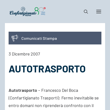
Notizie e Documenti
Comunicati Stampa
Confartigianato
Dove siamo
3 Dicembre 2007
Il Sistema
AUTOTRASPORTO
Cosa Facciamo
Associarsi
Autotrasporto
– Francesco Del Boca
(Confartigianato Trasporti): Fermo inevitabile se
entro domani non riprenderà confronto con il