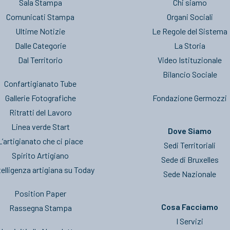
Sala Stampa
Chi siamo
Comunicati Stampa
Organi Sociali
Ultime Notizie
Le Regole del Sistema
Dalle Categorie
La Storia
Dal Territorio
Video Istituzionale
Bilancio Sociale
Confartigianato Tube
Gallerie Fotografiche
Fondazione Germozzi
Ritratti del Lavoro
Linea verde Start
Dove Siamo
L’artigianato che ci piace
Sedi Territoriali
Spirito Artigiano
Sede di Bruxelles
telligenza artigiana su Today
Sede Nazionale
Position Paper
Cosa Facciamo
Rassegna Stampa
I Servizi