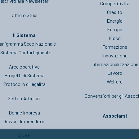
Iscriviti alla Newsletter
Competitività
Credito
Ufficio Studi
Energia
Europa
Il Sistema
Fisco
anigramma Sede Nazionale
Formazione
l Sistema Confartigianato
Innovazione
Internazionalizzazione
Aree operative
Lavoro
Progetti di Sistema
Welfare
Protocollo di legalità
Convenzioni per gli Associ
Settori Artigiani
Donne Impresa
Associarsi
Giovani Imprenditori
ANAP