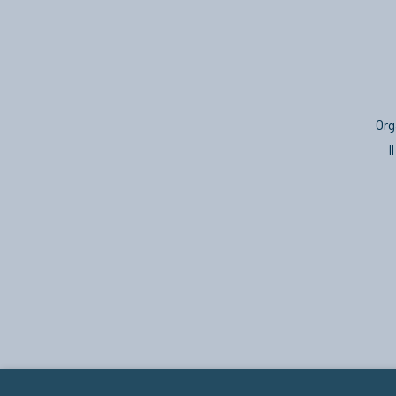
Org
I