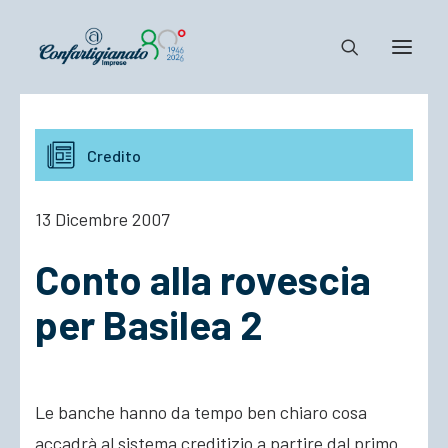
Notizie e Documenti
Credito
Confartigianato
Dove siamo
13 Dicembre 2007
Il Sistema
Conto alla rovescia
Cosa Facciamo
Associarsi
per Basilea 2
Le banche hanno da tempo ben chiaro cosa
accadrà al sistema creditizio a partire dal primo