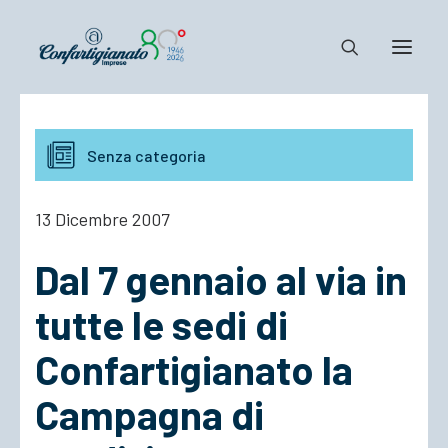
Notizie e Documenti
Senza categoria
Confartigianato
Dove siamo
13 Dicembre 2007
Il Sistema
Dal 7 gennaio al via in
Cosa Facciamo
Associarsi
tutte le sedi di
Confartigianato la
Campagna di