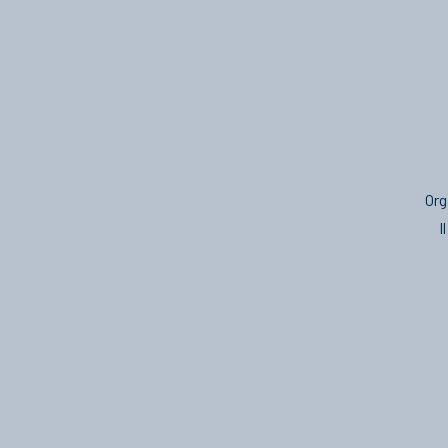
Org
I