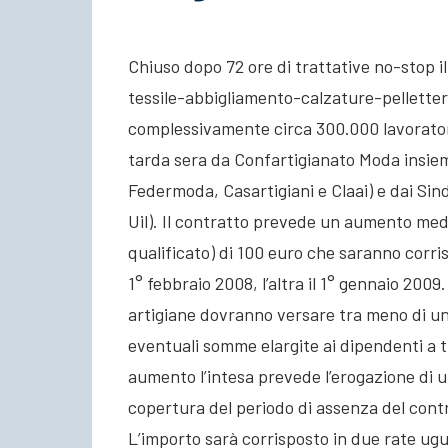
Chiuso dopo 72 ore di trattative no-stop il
tessile-abbigliamento-calzature-pelletteri
complessivamente circa 300.000 lavoratori 
tarda sera da Confartigianato Moda insieme
Federmoda, Casartigiani e Claai) e dai Sind
Uil). Il contratto prevede un aumento medio
qualificato) di 100 euro che saranno corrisp
1° febbraio 2008, l’altra il 1° gennaio 200
artigiane dovranno versare tra meno di un
eventuali somme elargite ai dipendenti a tit
aumento l’intesa prevede l’erogazione di 
copertura del periodo di assenza del contr
L’importo sarà corrisposto in due rate ugu