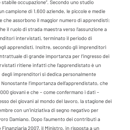
e stabile occupazione”. Secondo uno studio
n campione di 1.600 aziende, le piccole e medie
e che assorbono il maggior numero di apprendisti:
he il ruolo di strada maestra verso l’assunzione a
itori intervistati, terminato il periodo di
li apprendisti. Inoltre, secondo gli imprenditori
trattuale di grande importanza per l’ingresso dei
rvistati ritiene infatti che l’apprendistato è un
% degli imprenditori si dedica personalmente
i. Nonostante l’importanza dell’apprendistato, che
.000 giovani e che – come confermano i dati –
esso dei giovani al mondo del lavoro, la stagione dei
tembre con un’iniziativa di segno negativo per
lavoro Damiano. Dopo l’aumento dei contributi a
 Finanziaria 2007, il Ministro, in risposta a un