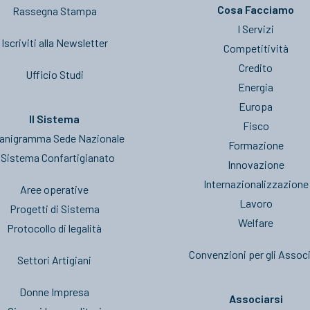
Cosa Facciamo
Rassegna Stampa
I Servizi
Iscriviti alla Newsletter
Competitività
Credito
Ufficio Studi
Energia
Europa
Il Sistema
Fisco
anigramma Sede Nazionale
Formazione
l Sistema Confartigianato
Innovazione
Internazionalizzazione
Aree operative
Lavoro
Progetti di Sistema
Welfare
Protocollo di legalità
Convenzioni per gli Associ
Settori Artigiani
Donne Impresa
Associarsi