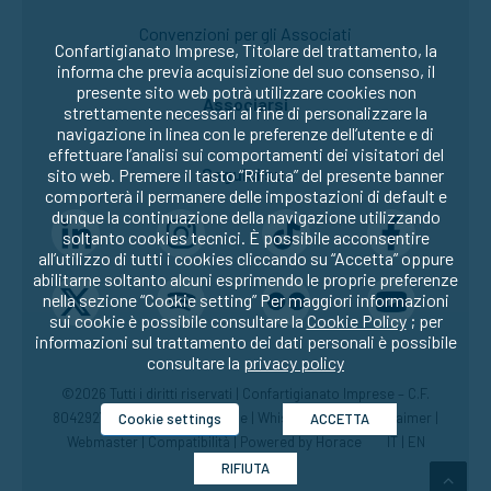
Convenzioni per gli Associati
Confartigianato Imprese, Titolare del trattamento, la
informa che previa acquisizione del suo consenso, il
presente sito web potrà utilizzare cookies non
Associarsi
strettamente necessari al fine di personalizzare la
navigazione in linea con le preferenze dell’utente e di
effettuare l’analisi sui comportamenti dei visitatori del
Seguici su:
sito web. Premere il tasto “Rifiuta” del presente banner
comporterà il permanere delle impostazioni di default e
dunque la continuazione della navigazione utilizzando
soltanto cookies tecnici. È possibile acconsentire
all’utilizzo di tutti i cookies cliccando su “Accetta” oppure
abilitarne soltanto alcuni esprimendo le proprie preferenze
nella sezione “Cookie setting” Per maggiori informazioni
sui cookie è possibile consultare la
Cookie Policy
; per
informazioni sul trattamento dei dati personali è possibile
consultare la
privacy policy
©2026 Tutti i diritti riservati | Confartigianato Imprese – C.F.
80429270582 |
Privacy
|
Cookie
|
Whistleblowing
|
Disclaimer
|
Cookie settings
ACCETTA
Webmaster
|
Compatibilità
| Powered by
Horace
IT
|
EN
RIFIUTA