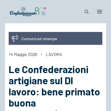
Notizie e Documenti
Comunicati stampa
Confartigianato
Dove siamo
14 Maggio 2026
·
LAVORO
Il Sistema
Le Confederazioni
Cosa Facciamo
Associarsi
artigiane sul Dl
lavoro: bene primato
buona