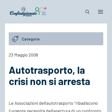
Notizie e Documenti
Categorie
Confartigianato
Dove siamo
23 Maggio 2008
Il Sistema
Autotrasporto, la
Cosa Facciamo
Associarsi
crisi non si arresta
Le Associazioni dell’autotrasporto “ribadiscono
l’urgente necessità dell’apertura di un confronto,