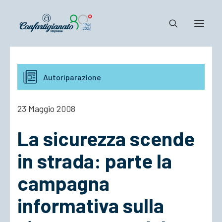
Notizie e Documenti
Autoriparazione
Confartigianato
Dove siamo
23 Maggio 2008
Il Sistema
La sicurezza scende
Cosa Facciamo
Associarsi
in strada: parte la
campagna
informativa sulla