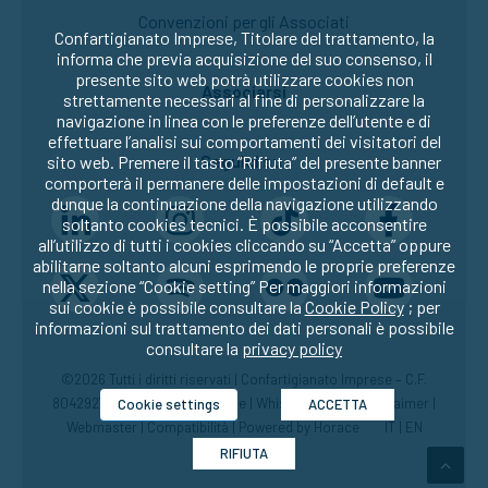
Convenzioni per gli Associati
Confartigianato Imprese, Titolare del trattamento, la
informa che previa acquisizione del suo consenso, il
presente sito web potrà utilizzare cookies non
Associarsi
strettamente necessari al fine di personalizzare la
navigazione in linea con le preferenze dell’utente e di
effettuare l’analisi sui comportamenti dei visitatori del
Seguici su:
sito web. Premere il tasto “Rifiuta” del presente banner
comporterà il permanere delle impostazioni di default e
dunque la continuazione della navigazione utilizzando
soltanto cookies tecnici. È possibile acconsentire
all’utilizzo di tutti i cookies cliccando su “Accetta” oppure
abilitarne soltanto alcuni esprimendo le proprie preferenze
nella sezione “Cookie setting” Per maggiori informazioni
sui cookie è possibile consultare la
Cookie Policy
; per
informazioni sul trattamento dei dati personali è possibile
consultare la
privacy policy
©2026 Tutti i diritti riservati | Confartigianato Imprese – C.F.
80429270582 |
Privacy
|
Cookie
|
Whistleblowing
|
Disclaimer
|
Cookie settings
ACCETTA
Webmaster
|
Compatibilità
| Powered by
Horace
IT
|
EN
RIFIUTA