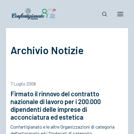
Notizie e Documenti
Archivio Notizie
Confartigianato
Dove siamo
Il Sistema
Cosa Facciamo
7 Luglio 2008
Associarsi
Firmato il rinnovo del contratto
nazionale di lavoro per i 200.000
dipendenti delle imprese di
acconciatura ed estetica
Confartigianato e le altre Organizzazioni di categoria
dell’artigianato ed i Sindacati di categoria…