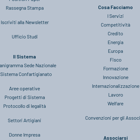
Cosa Facciamo
Rassegna Stampa
I Servizi
Iscriviti alla Newsletter
Competitività
Credito
Ufficio Studi
Energia
Europa
Il Sistema
Fisco
anigramma Sede Nazionale
Formazione
l Sistema Confartigianato
Innovazione
Internazionalizzazione
Aree operative
Lavoro
Progetti di Sistema
Welfare
Protocollo di legalità
Convenzioni per gli Associ
Settori Artigiani
Donne Impresa
Associarsi