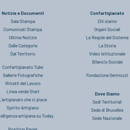
Notizie e Documenti
Confartigianato
Sala Stampa
Chi siamo
Comunicati Stampa
Organi Sociali
Ultime Notizie
Le Regole del Sistema
Dalle Categorie
La Storia
Dal Territorio
Video Istituzionale
Bilancio Sociale
Confartigianato Tube
Gallerie Fotografiche
Fondazione Germozzi
Ritratti del Lavoro
Linea verde Start
Dove Siamo
L’artigianato che ci piace
Sedi Territoriali
Spirito Artigiano
Sede di Bruxelles
telligenza artigiana su Today
Sede Nazionale
Position Paper