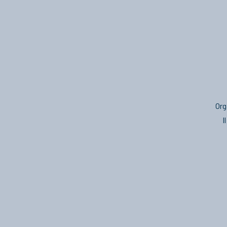
Org
I