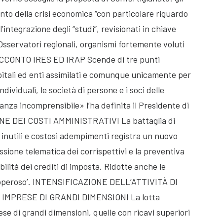
onto della crisi economica “con particolare riguardo
ll’integrazione degli “studi”, revisionati in chiave
Osservatori regionali, organismi fortemente voluti
CCONTO IRES ED IRAP Scende di tre punti
capitali ed enti assimilati e comunque unicamente per
ndividuali, le società di persone e i soci delle
nza incomprensibile» l’ha definita il Presidente di
IONE DEI COSTI AMMINISTRATIVI La battaglia di
 inutili e costosi adempimenti registra un nuovo
ssione telematica dei corrispettivi e la preventiva
ilità dei crediti di imposta. Ridotte anche le
o operoso’. INTENSIFICAZIONE DELL’ATTIVITÀ DI
MPRESE DI GRANDI DIMENSIONI La lotta
ese di grandi dimensioni, quelle con ricavi superiori