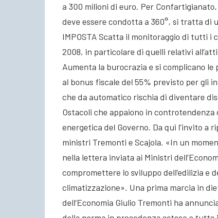
a 300 milioni di euro. Per Confartigianato
deve essere condotta a 360°, si tratta d
IMPOSTA Scatta il monitoraggio di tutti i 
2008, in particolare di quelli relativi all’at
Aumenta la burocrazia e si complicano le 
al bonus fiscale del 55% previsto per gli in
che da automatico rischia di diventare disc
Ostacoli che appaiono in controtendenza co
energetica del Governo. Da qui l’invito a r
ministri Tremonti e Scajola. «In un momento
nella lettera inviata ai Ministri dell’Econom
compromettere lo sviluppo dell’edilizia e d
climatizzazione». Una prima marcia in dietr
dell’Economia Giulio Tremonti ha annunciat
della norma in precedenza estesa a tut