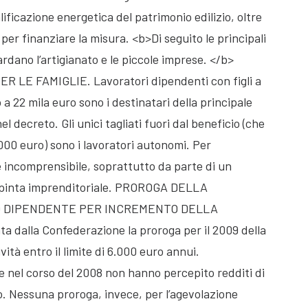
ificazione energetica del patrimonio edilizio, oltre
se per finanziare la misura. <b>Di seguito le principali
dano l’artigianato e le piccole imprese. </b>
LE FAMIGLIE. Lavoratori dipendenti con figli a
a 22 mila euro sono i destinatari della principale
l decreto. Gli unici tagliati fuori dal beneficio (che
000 euro) sono i lavoratori autonomi. Per
e incomprensibile, soprattutto da parte di un
 spinta imprenditoriale. PROROGA DELLA
O DIPENDENTE PER INCREMENTO DELLA
 dalla Confederazione la proroga per il 2009 della
ità entro il limite di 6.000 euro annui.
e nel corso del 2008 non hanno percepito redditi di
o. Nessuna proroga, invece, per l’agevolazione