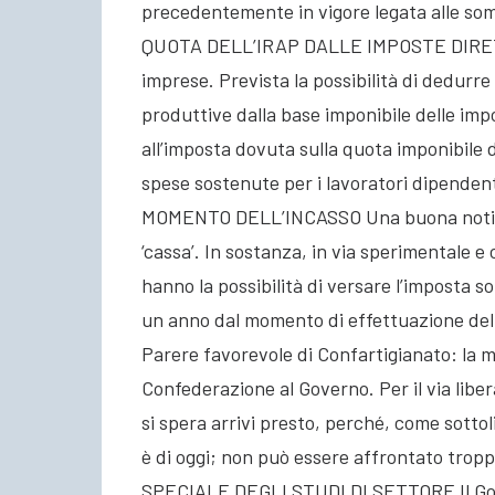
precedentemente in vigore legata alle so
QUOTA DELL’IRAP DALLE IMPOSTE DIRETTE R
imprese. Prevista la possibilità di dedurre 
produttive dalla base imponibile delle impo
all’imposta dovuta sulla quota imponibile de
spese sostenute per i lavoratori dipende
MOMENTO DELL’INCASSO Una buona notizia p
‘cassa’. In sostanza, in via sperimentale e
hanno la possibilità di versare l’imposta s
un anno dal momento di effettuazione dell
Parere favorevole di Confartigianato: la mis
Confederazione al Governo. Per il via libe
si spera arrivi presto, perché, come sottol
è di oggi; non può essere affrontato tr
SPECIALE DEGLI STUDI DI SETTORE Il Gover