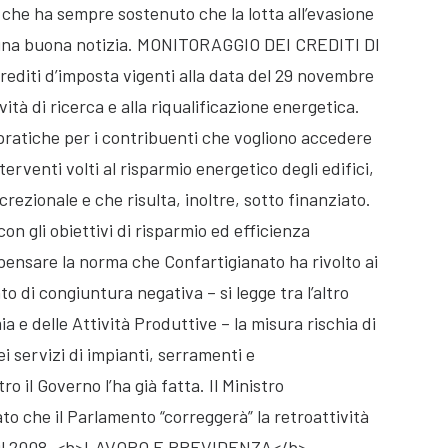
, che ha sempre sostenuto che la lotta all’evasione
i una buona notizia. MONITORAGGIO DEI CREDITI DI
crediti d’imposta vigenti alla data del 29 novembre
tività di ricerca e alla riqualificazione energetica.
pratiche per i contribuenti che vogliono accedere
terventi volti al risparmio energetico degli edifici,
rezionale e che risulta, inoltre, sotto finanziato.
n gli obiettivi di risparmio ed efficienza
ipensare la norma che Confartigianato ha rivolto ai
 di congiuntura negativa – si legge tra l’altro
ia e delle Attività Produttive – la misura rischia di
ei servizi di impianti, serramenti e
o il Governo l’ha già fatta. Il Ministro
o che il Parlamento “correggerà” la retroattività
to il 2008. <b>LAVORO E PREVIDENZA</b>