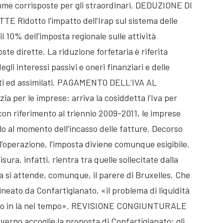
mme corrisposte per gli straordinari. DEDUZIONE DI
idotto l’impatto dell’Irap sul sistema delle
il 10% dell’imposta regionale sulle attività
ste dirette. La riduzione forfetaria è riferita
gli interessi passivi e oneri finanziari e delle
nti ed assimilati. PAGAMENTO DELL’IVA AL
er le imprese: arriva la cosiddetta l’Iva per
 con riferimento al triennio 2009-2011, le imprese
olo al momento dell’incasso delle fatture. Decorso
’operazione, l’imposta diviene comunque esigibile.
ura, infatti, rientra tra quelle sollecitate dalla
ra si attende, comunque, il parere di Bruxelles. Che
ineato da Confartigianato, «il problema di liquidità
oppo in là nel tempo». REVISIONE CONGIUNTURALE
no accoglie la proposta di Confartigianato: gli