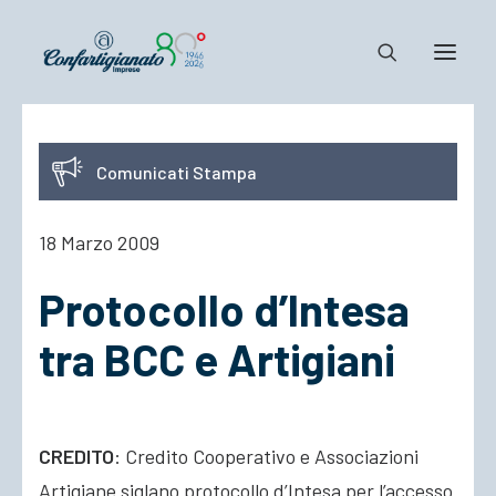
Notizie e Documenti
Comunicati Stampa
Confartigianato
Dove siamo
18 Marzo 2009
Il Sistema
Protocollo d’Intesa
Cosa Facciamo
Associarsi
tra BCC e Artigiani
CREDITO
: Credito Cooperativo e Associazioni
Artigiane siglano protocollo d’Intesa per l’accesso