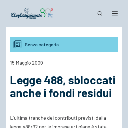
Notizie e Documenti
Senza categoria
Confartigianato
Dove siamo
15 Maggio 2009
Il Sistema
Legge 488, sbloccati
Cosa Facciamo
Associarsi
anche i fondi residui
L’ultima tranche dei contributi previsti dalla
legge 488/92 per le imprese artigiane è stata