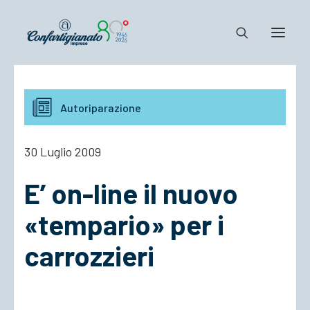
Notizie e Documenti
Autoriparazione
Confartigianato
Dove siamo
30 Luglio 2009
Il Sistema
E’ on-line il nuovo
Cosa Facciamo
Associarsi
«tempario» per i
carrozzieri