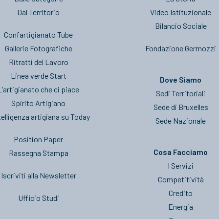
Dal Territorio
Video Istituzionale
Bilancio Sociale
Confartigianato Tube
Gallerie Fotografiche
Fondazione Germozzi
Ritratti del Lavoro
Linea verde Start
Dove Siamo
L’artigianato che ci piace
Sedi Territoriali
Spirito Artigiano
Sede di Bruxelles
telligenza artigiana su Today
Sede Nazionale
Position Paper
Cosa Facciamo
Rassegna Stampa
I Servizi
Iscriviti alla Newsletter
Competitività
Credito
Ufficio Studi
Energia