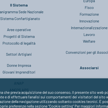
Europa
Il Sistema
Fisco
anigramma Sede Nazionale
Formazione
l Sistema Confartigianato
Innovazione
Internazionalizzazione
Aree operative
Lavoro
Progetti di Sistema
Welfare
Protocollo di legalità
Convenzioni per gli Associ
Settori Artigiani
Donne Impresa
Associarsi
Giovani Imprenditori
ANAP
ANCOS APS
ma che previa acquisizione del suo consenso, il presente sito web po
CAAF
nte e di effettuare l’analisi sui comportamenti dei visitatori del sito
zione della navigazione utilizzando soltanto cookies tecnici. È possib
INAPA
oprie preferenze nella sezione “Cookie setting” Per maggiori informa