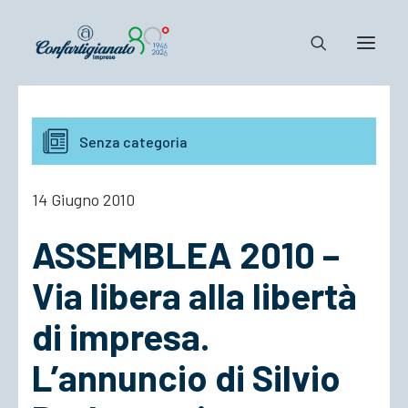
Notizie e Documenti
Senza categoria
Confartigianato
Dove siamo
14 Giugno 2010
Il Sistema
ASSEMBLEA 2010 –
Cosa Facciamo
Associarsi
Via libera alla libertà
di impresa.
L’annuncio di Silvio