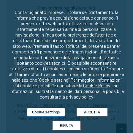
Convenzioni per gli Associati
Confartigianato Imprese, Titolare del trattamento, la
informa che previa acquisizione del suo consenso, il
presente sito web potrà utilizzare cookies non
Associarsi
strettamente necessari al fine di personalizzare la
navigazione in linea con le preferenze dell’utente e di
effettuare l’analisi sui comportamenti dei visitatori del
Seguici su:
sito web. Premere il tasto “Rifiuta” del presente banner
comporterà il permanere delle impostazioni di default e
dunque la continuazione della navigazione utilizzando
soltanto cookies tecnici. È possibile acconsentire
all’utilizzo di tutti i cookies cliccando su “Accetta” oppure
abilitarne soltanto alcuni esprimendo le proprie preferenze
nella sezione “Cookie setting” Per maggiori informazioni
sui cookie è possibile consultare la
Cookie Policy
; per
informazioni sul trattamento dei dati personali è possibile
consultare la
privacy policy
©2026 Tutti i diritti riservati | Confartigianato Imprese – C.F.
80429270582 |
Privacy
|
Cookie
|
Whistleblowing
|
Disclaimer
|
Cookie settings
ACCETTA
Webmaster
|
Compatibilità
| Powered by
Horace
IT
|
EN
RIFIUTA