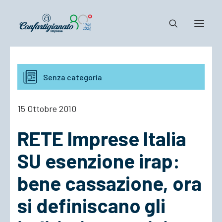
Notizie e Documenti
Senza categoria
Confartigianato
Dove siamo
15 Ottobre 2010
Il Sistema
RETE Imprese Italia
Cosa Facciamo
Associarsi
SU esenzione irap:
bene cassazione, ora
si definiscano gli