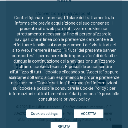
Convenzioni per gli Associati
Confartigianato Imprese, Titolare del trattamento, la
informa che previa acquisizione del suo consenso, il
presente sito web potrà utilizzare cookies non
Associarsi
strettamente necessari al fine di personalizzare la
navigazione in linea con le preferenze dell’utente e di
effettuare l’analisi sui comportamenti dei visitatori del
Seguici su:
sito web. Premere il tasto “Rifiuta” del presente banner
comporterà il permanere delle impostazioni di default e
dunque la continuazione della navigazione utilizzando
soltanto cookies tecnici. È possibile acconsentire
all’utilizzo di tutti i cookies cliccando su “Accetta” oppure
abilitarne soltanto alcuni esprimendo le proprie preferenze
nella sezione “Cookie setting” Per maggiori informazioni
sui cookie è possibile consultare la
Cookie Policy
; per
informazioni sul trattamento dei dati personali è possibile
consultare la
privacy policy
©2026 Tutti i diritti riservati | Confartigianato Imprese – C.F.
80429270582 |
Privacy
|
Cookie
|
Whistleblowing
|
Disclaimer
|
Cookie settings
ACCETTA
Webmaster
|
Compatibilità
| Powered by
Horace
IT
|
EN
RIFIUTA