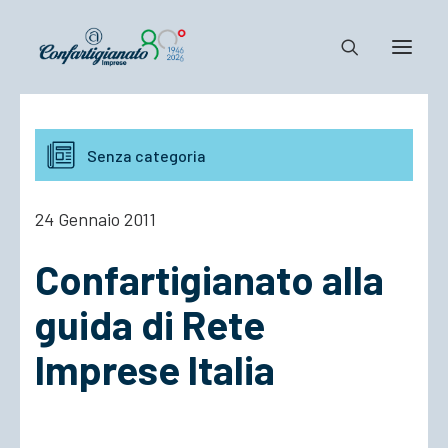
Notizie e Documenti
Senza categoria
Confartigianato
Dove siamo
24 Gennaio 2011
Il Sistema
Confartigianato alla
Cosa Facciamo
Associarsi
guida di Rete
Imprese Italia