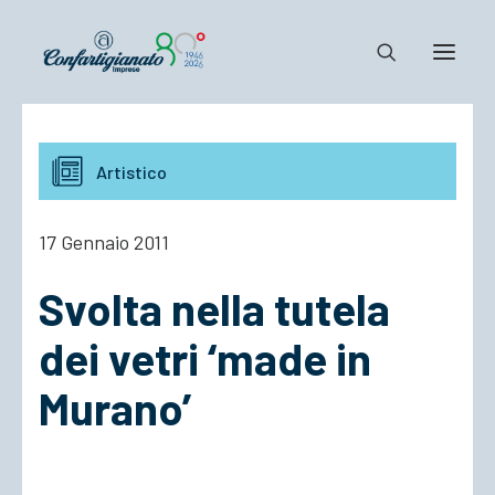
Notizie e Documenti
Artistico
Confartigianato
Dove siamo
17 Gennaio 2011
Il Sistema
Svolta nella tutela
Cosa Facciamo
Associarsi
dei vetri ‘made in
Murano’