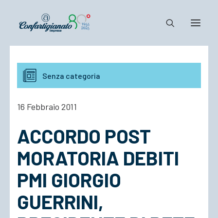
Notizie e Documenti
Senza categoria
Confartigianato
Dove siamo
16 Febbraio 2011
Il Sistema
ACCORDO POST
Cosa Facciamo
Associarsi
MORATORIA DEBITI
PMI GIORGIO
GUERRINI,