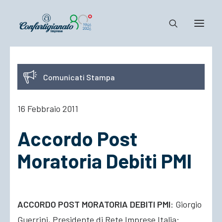
Notizie e Documenti
Comunicati Stampa
Confartigianato
Dove siamo
16 Febbraio 2011
Il Sistema
Accordo Post
Cosa Facciamo
Associarsi
Moratoria Debiti PMI
ACCORDO POST MORATORIA DEBITI PMI
: Giorgio
Guerrini, Presidente di Rete Imprese Italia: