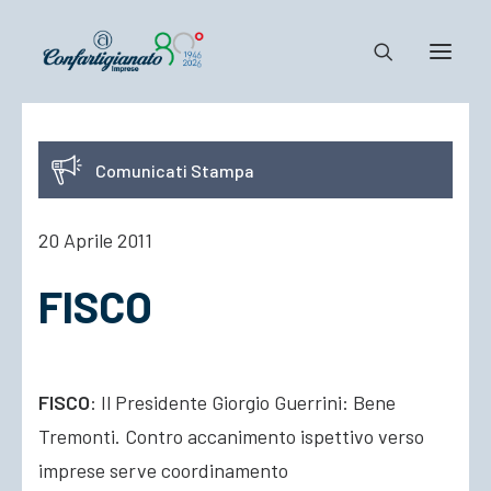
Notizie e Documenti
Comunicati Stampa
Confartigianato
Dove siamo
20 Aprile 2011
Il Sistema
FISCO
Cosa Facciamo
Associarsi
FISCO
: Il Presidente Giorgio Guerrini: Bene
Tremonti. Contro accanimento ispettivo verso
imprese serve coordinamento