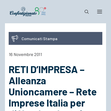
Notizie e Documenti
Comunicati Stampa
Confartigianato
Dove siamo
16 Novembre 2011
Il Sistema
RETI D’IMPRESA –
Cosa Facciamo
Associarsi
Alleanza
Unioncamere – Rete
Imprese Italia per