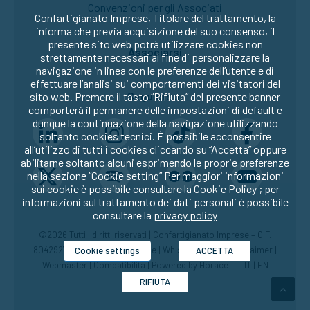
Convenzioni per gli Associati
Confartigianato Imprese, Titolare del trattamento, la
informa che previa acquisizione del suo consenso, il
presente sito web potrà utilizzare cookies non
Associarsi
strettamente necessari al fine di personalizzare la
navigazione in linea con le preferenze dell’utente e di
effettuare l’analisi sui comportamenti dei visitatori del
Seguici su:
sito web. Premere il tasto “Rifiuta” del presente banner
comporterà il permanere delle impostazioni di default e
dunque la continuazione della navigazione utilizzando
soltanto cookies tecnici. È possibile acconsentire
all’utilizzo di tutti i cookies cliccando su “Accetta” oppure
abilitarne soltanto alcuni esprimendo le proprie preferenze
nella sezione “Cookie setting” Per maggiori informazioni
sui cookie è possibile consultare la
Cookie Policy
; per
informazioni sul trattamento dei dati personali è possibile
consultare la
privacy policy
©2026 Tutti i diritti riservati | Confartigianato Imprese – C.F.
80429270582 |
Privacy
|
Cookie
|
Whistleblowing
|
Disclaimer
|
Cookie settings
ACCETTA
Webmaster
|
Compatibilità
| Powered by
Horace
IT
|
EN
RIFIUTA