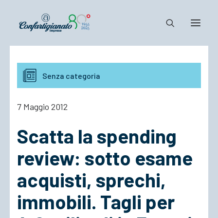
Notizie e Documenti
Senza categoria
Confartigianato
Dove siamo
7 Maggio 2012
Il Sistema
Scatta la spending
Cosa Facciamo
Associarsi
review: sotto esame
acquisti, sprechi,
immobili. Tagli per