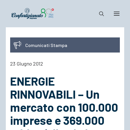
Notizie e Documenti
Comunicati Stampa
Confartigianato
Dove siamo
23 Giugno 2012
Il Sistema
ENERGIE
Cosa Facciamo
Associarsi
RINNOVABILI – Un
mercato con 100.000
imprese e 369.000