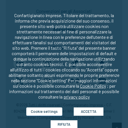
Convenzioni per gli Associati
Confartigianato Imprese, Titolare del trattamento, la
informa che previa acquisizione del suo consenso, il
presente sito web potrà utilizzare cookies non
Associarsi
strettamente necessari al fine di personalizzare la
navigazione in linea con le preferenze dell’utente e di
effettuare l’analisi sui comportamenti dei visitatori del
Seguici su:
sito web. Premere il tasto “Rifiuta” del presente banner
comporterà il permanere delle impostazioni di default e
dunque la continuazione della navigazione utilizzando
soltanto cookies tecnici. È possibile acconsentire
all’utilizzo di tutti i cookies cliccando su “Accetta” oppure
abilitarne soltanto alcuni esprimendo le proprie preferenze
nella sezione “Cookie setting” Per maggiori informazioni
sui cookie è possibile consultare la
Cookie Policy
; per
informazioni sul trattamento dei dati personali è possibile
consultare la
privacy policy
©2026 Tutti i diritti riservati | Confartigianato Imprese – C.F.
80429270582 |
Privacy
|
Cookie
|
Whistleblowing
|
Disclaimer
|
Cookie settings
ACCETTA
Webmaster
|
Compatibilità
| Powered by
Horace
IT
|
EN
RIFIUTA