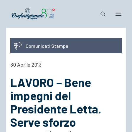
Notizie e Documenti
Comunicati Stampa
Confartigianato
Dove siamo
30 Aprile 2013
Il Sistema
LAVORO – Bene
Cosa Facciamo
Associarsi
impegni del
Presidente Letta.
Serve sforzo