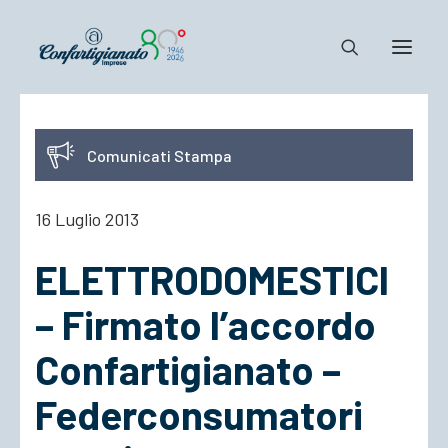
Notizie e Documenti
Comunicati Stampa
Confartigianato
Dove siamo
16 Luglio 2013
Il Sistema
ELETTRODOMESTICI
Cosa Facciamo
Associarsi
– Firmato l’accordo
Confartigianato –
Federconsumatori