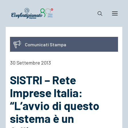
Notizie e Documenti
Comunicati Stampa
Confartigianato
Dove siamo
30 Settembre 2013
Il Sistema
SISTRI – Rete
Cosa Facciamo
Associarsi
Imprese Italia:
“L’avvio di questo
sistema è un