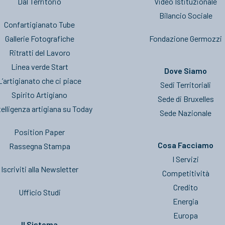
Dal Territorio
Video Istituzionale
Bilancio Sociale
Confartigianato Tube
Gallerie Fotografiche
Fondazione Germozzi
Ritratti del Lavoro
Linea verde Start
Dove Siamo
L’artigianato che ci piace
Sedi Territoriali
Spirito Artigiano
Sede di Bruxelles
telligenza artigiana su Today
Sede Nazionale
Position Paper
Cosa Facciamo
Rassegna Stampa
I Servizi
Iscriviti alla Newsletter
Competitività
Credito
Ufficio Studi
Energia
Europa
Il Sistema