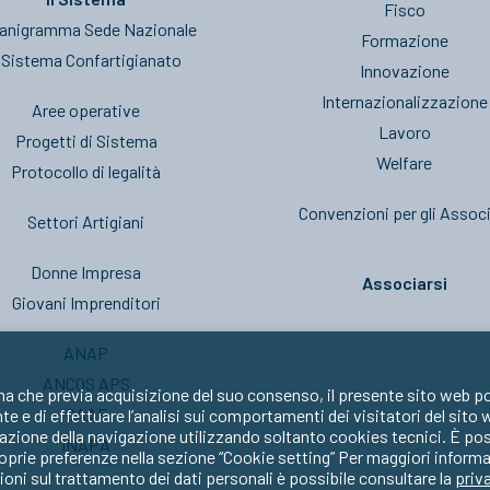
Fisco
anigramma Sede Nazionale
Formazione
l Sistema Confartigianato
Innovazione
Internazionalizzazione
Aree operative
Lavoro
Progetti di Sistema
Welfare
Protocollo di legalità
Convenzioni per gli Associ
Settori Artigiani
Donne Impresa
Associarsi
Giovani Imprenditori
ANAP
ANCOS APS
ma che previa acquisizione del suo consenso, il presente sito web po
CAAF
nte e di effettuare l’analisi sui comportamenti dei visitatori del sito
zione della navigazione utilizzando soltanto cookies tecnici. È possib
INAPA
oprie preferenze nella sezione “Cookie setting” Per maggiori informa
oni sul trattamento dei dati personali è possibile consultare la
priv