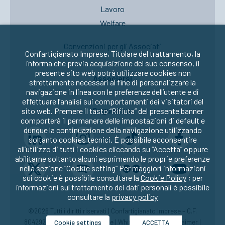
Lavoro
Welfare
Convenzioni per gli Associati
Confartigianato Imprese, Titolare del trattamento, la
informa che previa acquisizione del suo consenso, il
presente sito web potrà utilizzare cookies non
Associarsi
strettamente necessari al fine di personalizzare la
navigazione in linea con le preferenze dell’utente e di
effettuare l’analisi sui comportamenti dei visitatori del
Seguici su:
sito web. Premere il tasto “Rifiuta” del presente banner
comporterà il permanere delle impostazioni di default e
dunque la continuazione della navigazione utilizzando
soltanto cookies tecnici. È possibile acconsentire
all’utilizzo di tutti i cookies cliccando su “Accetta” oppure
abilitarne soltanto alcuni esprimendo le proprie preferenze
nella sezione “Cookie setting” Per maggiori informazioni
sui cookie è possibile consultare la
Cookie Policy
; per
informazioni sul trattamento dei dati personali è possibile
consultare la
privacy policy
©2026 Tutti i diritti riservati | Confartigianato Imprese – C.F.
80429270582 |
Privacy
|
Cookie
|
Whistleblowing
|
Disclaimer
|
Cookie settings
ACCETTA