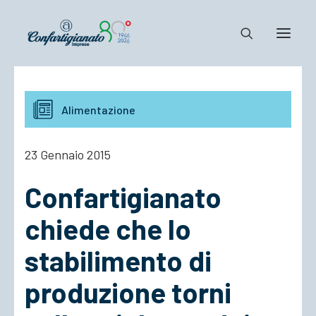
Notizie e Documenti
Alimentazione
Confartigianato
Dove siamo
23 Gennaio 2015
Il Sistema
Confartigianato
Cosa Facciamo
Associarsi
chiede che lo
stabilimento di
produzione torni