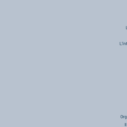
L’in
Org
I