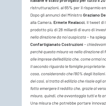
italiane è stato prorogato per tutto il 20
ristrutturazioni, al 65% per il risparmio e
Dopo gli annunci del Ministro
Graziano Del
alla Camera,
Ermete Realacci
, il tweet d
prodotto più di 28 miliardi di euro di inves
nella direzione da noi auspicata
– ha spieg
Confartigianato Costruzioni
–
chiedevamo 
perché questa misura va nella direzione di fa
alle imprese dell’edilizia che, come ormai n
Il secondo riguarda le famiglie proprietarie 
casa, considerando che l’80% degli italiani 
dei casi, si tratta di edilizia che risale agli
fatto emergere il reddito che, grazie al ver
misura, quindi, che avvantaggia tutti e fa a
Una misura che potrebbe portare innovazio