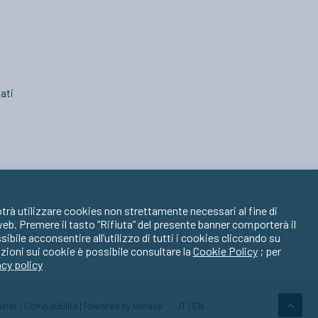
ati
trà utilizzare cookies non strettamente necessari al fine di
 web. Premere il tasto “Rifiuta” del presente banner comporterà il
ile acconsentire all’utilizzo di tutti i cookies cliccando su
zioni sui cookie è possibile consultare la
Cookie Policy
; per
acy policy
ster
|
Compatibilità
| Powered by
Horace
IT
|
EN