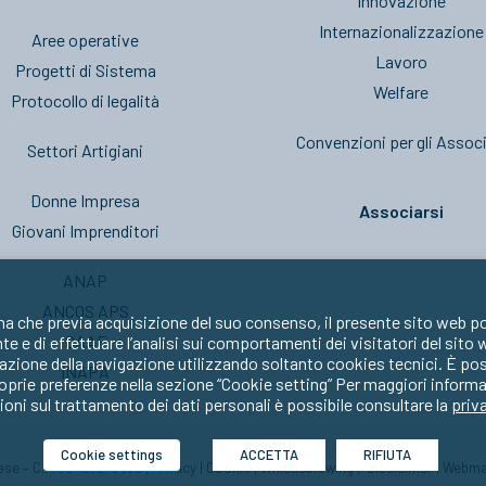
Innovazione
Internazionalizzazione
Aree operative
Lavoro
Progetti di Sistema
Welfare
Protocollo di legalità
Convenzioni per gli Associ
Settori Artigiani
Donne Impresa
Associarsi
Giovani Imprenditori
ANAP
ANCOS APS
ma che previa acquisizione del suo consenso, il presente sito web po
CAAF
nte e di effettuare l’analisi sui comportamenti dei visitatori del sito
zione della navigazione utilizzando soltanto cookies tecnici. È possib
INAPA
oprie preferenze nella sezione “Cookie setting” Per maggiori informa
oni sul trattamento dei dati personali è possibile consultare la
priv
Cookie settings
ACCETTA
RIFIUTA
prese – C.F. 80429270582 |
Privacy
|
Cookie
|
Whistleblowing
|
Disclaimer
|
Webma