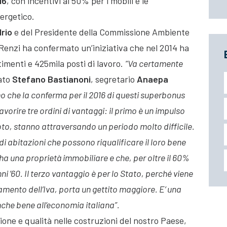
16
, con incentivi al 50% per i mobili e
le
nergetico.
rio
e del Presidente della Commissione Ambiente
i Renzi ha confermato un’iniziativa che nel 2014 ha
timenti e 425mila posti di lavoro.
“Va certamente
ato
Stefano Bastianoni
, segretario
Anaepa
che la conferma per il 2016 di questi superbonus
vorire tre ordini di vantaggi: il primo è un impulso
oto, stanno attraversando un periodo molto difficile.
di abitazioni che possono riqualificare il loro bene
ha una proprietà immobiliare e che, per oltre il 60%
 anni ’60. Il terzo vantaggio è per lo Stato, perché viene
samento dell’Iva, porta un gettito maggiore. E’ una
nche bene all’economia italiana”.
ne e qualità nelle costruzioni del nostro Paese,