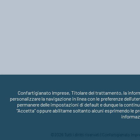
Confartigianato Imprese, Titolare del trattamento, la infor
personalizzare la navigazione in linea con le preferenze dell’ute
permanere delle impostazioni di default e dunque la continua
“Accetta” oppure abilitarne soltanto alcuni esprimendo le pr
informazi
©2026 Tutti i diritti riservati | Confartigianato Im