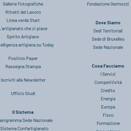
Gallerie Fotografiche
Fondazione Germozzi
Ritratti del Lavoro
Linea verde Start
Dove Siamo
L’artigianato che ci piace
Sedi Territoriali
Spirito Artigiano
Sede di Bruxelles
telligenza artigiana su Today
Sede Nazionale
Position Paper
Cosa Facciamo
Rassegna Stampa
I Servizi
Iscriviti alla Newsletter
Competitività
Credito
Ufficio Studi
Energia
Europa
Il Sistema
Fisco
anigramma Sede Nazionale
Formazione
l Sistema Confartigianato