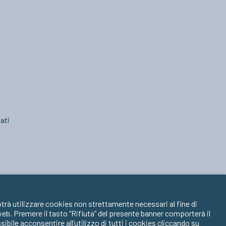
ati
trà utilizzare cookies non strettamente necessari al fine di
 web. Premere il tasto “Rifiuta” del presente banner comporterà il
ile acconsentire all’utilizzo di tutti i cookies cliccando su