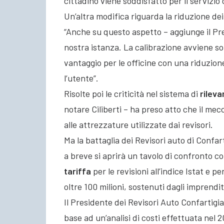
cittadino viene soddisfatto per il servizio
Un’altra modifica riguarda la riduzione de
“Anche su questo aspetto – aggiunge il Pre
nostra istanza. La calibrazione avviene so
vantaggio per le officine con una riduzione
l’utente”.
Risolte poi le criticità nel sistema di
rileva
notare Ciliberti – ha preso atto che il 
alle attrezzature utilizzate dai revisori.
Ma la battaglia dei Revisori auto di Confart
a breve si aprirà un tavolo di confronto co
tariffa
per le revisioni all’indice Istat e 
oltre 100 milioni, sostenuti dagli imprendi
Il Presidente dei Revisori Auto Confartigia
base ad un’analisi di costi effettuata nel