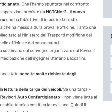
rtigianato
. Che l’hanno spuntata nel confronto
e operazioni previste da
MCTCNet2
,
il
nuovo
nno
che ha l’obiettivo di impedire le frodi e
tà che ha messo a dura prova le officine. Tanto che
llecitato al Ministero dei Trasporti modifiche del
delle officine e dei consumatori.
a settimana dal convegno organizzato dai Revisori
artecipazione dell’ingegner Stefano Baccarini,
ono state
accolte molte richieste degli
lla
lettura della targa dei veicoli.
“Se una targa –
i Revisori Auto Confartigianato
– non viene letta al
abile tecnico certifica la revisione. Quindi il