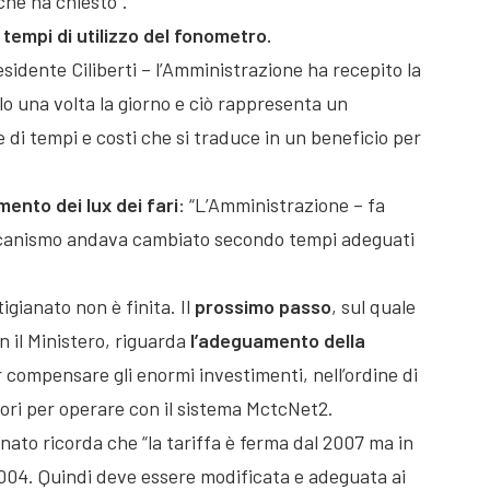
 che ha chiesto”.
i
tempi di utilizzo del fonometro.
sidente Ciliberti – l’Amministrazione ha recepito la
lo una volta la giorno e ciò rappresenta un
 di tempi e costi che si traduce in un beneficio per
mento dei lux dei fari
: “L’Amministrazione – fa
meccanismo andava cambiato secondo tempi adeguati
igianato non è finita. Il
prossimo passo
, sul quale
n il Ministero, riguarda
l’adeguamento della
per compensare gli enormi investimenti, nell’ordine di
tori per operare con il sistema MctcNet2.
nato ricorda che “la tariffa è ferma dal 2007 ma in
 2004. Quindi deve essere modificata e adeguata ai