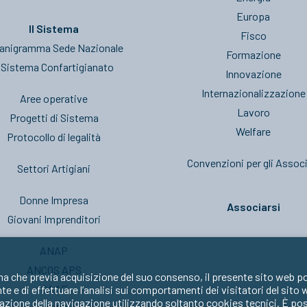
Europa
Il Sistema
Fisco
anigramma Sede Nazionale
Formazione
l Sistema Confartigianato
Innovazione
Internazionalizzazione
Aree operative
Lavoro
Progetti di Sistema
Welfare
Protocollo di legalità
Convenzioni per gli Associ
Settori Artigiani
Donne Impresa
Associarsi
Giovani Imprenditori
ANAP
ANCOS APS
ma che previa acquisizione del suo consenso, il presente sito web po
CAAF
nte e di effettuare l’analisi sui comportamenti dei visitatori del sito
zione della navigazione utilizzando soltanto cookies tecnici. È possib