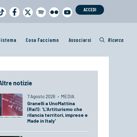
ACCEDI
 Sistema
Cosa Facciamo
Associarsi
Ricerca
Altre notizie
7 Agosto 2026
·
MEDIA
Granelli a UnoMattina
(Rai1): 'L'Artiturismo che
rilancia territori, imprese e
Made in Italy'