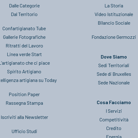
Dalle Categorie
La Storia
Dal Territorio
Video Istituzionale
Bilancio Sociale
Confartigianato Tube
Gallerie Fotografiche
Fondazione Germozzi
Ritratti del Lavoro
Linea verde Start
Dove Siamo
L’artigianato che ci piace
Sedi Territoriali
Spirito Artigiano
Sede di Bruxelles
telligenza artigiana su Today
Sede Nazionale
Position Paper
Cosa Facciamo
Rassegna Stampa
I Servizi
Iscriviti alla Newsletter
Competitività
Credito
Ufficio Studi
Energia