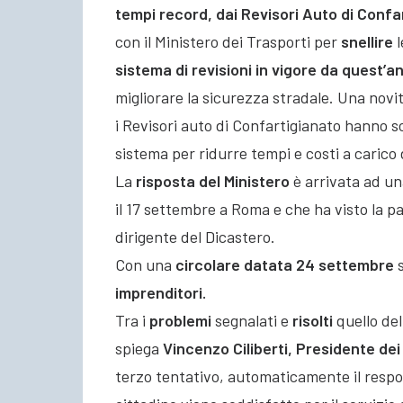
tempi record, dai Revisori Auto di Confa
con il Ministero dei Trasporti per
snellire
l
sistema di revisioni in vigore da quest’a
migliorare la sicurezza stradale. Una novi
i Revisori auto di Confartigianato hanno so
sistema per ridurre tempi e costi a carico 
La
risposta del Ministero
è arrivata ad un
il 17 settembre a Roma e che ha visto la p
dirigente del Dicastero.
Con una
circolare datata 24 settembre
s
imprenditori.
Tra i
problemi
segnalati e
risolti
quello de
spiega
Vincenzo Ciliberti, Presidente de
terzo tentativo, automaticamente il respons