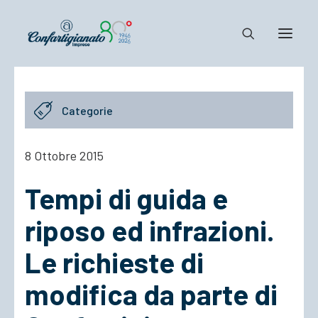
Notizie e Documenti
Categorie
Confartigianato
Dove siamo
8 Ottobre 2015
Il Sistema
Tempi di guida e
Cosa Facciamo
Associarsi
riposo ed infrazioni.
Le richieste di
modifica da parte di