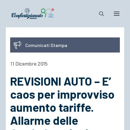
Notizie e Documenti
Comunicati Stampa
Confartigianato
Dove siamo
11 Dicembre 2015
Il Sistema
REVISIONI AUTO – E’
Cosa Facciamo
Associarsi
caos per improvviso
aumento tariffe.
Allarme delle