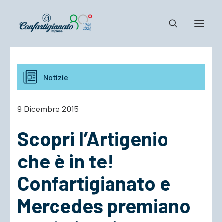
Notizie e Documenti
Notizie
Confartigianato
Dove siamo
9 Dicembre 2015
Il Sistema
Scopri l’Artigenio
Cosa Facciamo
Associarsi
che è in te!
Confartigianato e
Mercedes premiano