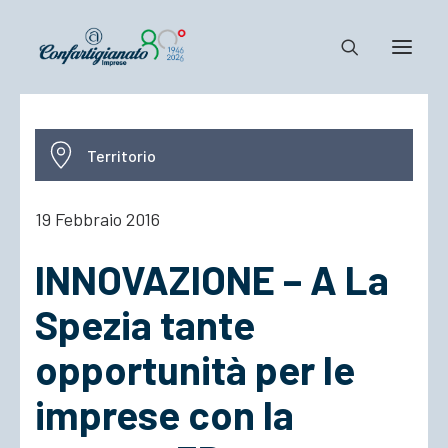
Notizie e Documenti
Territorio
Confartigianato
Dove siamo
19 Febbraio 2016
Il Sistema
INNOVAZIONE – A La
Cosa Facciamo
Associarsi
Spezia tante
opportunità per le
imprese con la