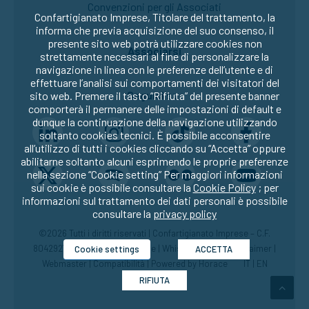
Convenzioni per gli Associati
Confartigianato Imprese, Titolare del trattamento, la
informa che previa acquisizione del suo consenso, il
presente sito web potrà utilizzare cookies non
Associarsi
strettamente necessari al fine di personalizzare la
navigazione in linea con le preferenze dell’utente e di
effettuare l’analisi sui comportamenti dei visitatori del
Seguici su:
sito web. Premere il tasto “Rifiuta” del presente banner
comporterà il permanere delle impostazioni di default e
dunque la continuazione della navigazione utilizzando
soltanto cookies tecnici. È possibile acconsentire
all’utilizzo di tutti i cookies cliccando su “Accetta” oppure
abilitarne soltanto alcuni esprimendo le proprie preferenze
nella sezione “Cookie setting” Per maggiori informazioni
sui cookie è possibile consultare la
Cookie Policy
; per
informazioni sul trattamento dei dati personali è possibile
consultare la
privacy policy
©2026 Tutti i diritti riservati | Confartigianato Imprese – C.F.
80429270582 |
Privacy
|
Cookie
|
Whistleblowing
|
Disclaimer
|
Cookie settings
ACCETTA
Webmaster
|
Compatibilità
| Powered by
Horace
IT
|
EN
RIFIUTA