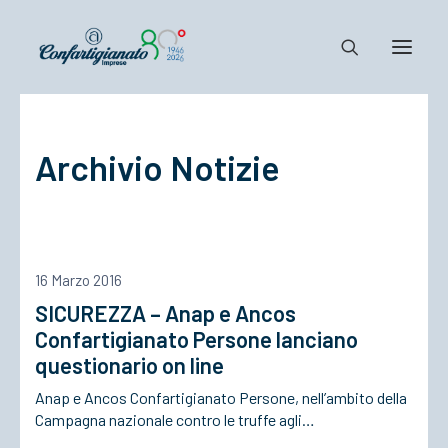
Notizie e Documenti
Archivio Notizie
Confartigianato
Dove siamo
Il Sistema
Cosa Facciamo
16 Marzo 2016
Associarsi
SICUREZZA – Anap e Ancos
Confartigianato Persone lanciano
questionario on line
Anap e Ancos Confartigianato Persone, nell’ambito della
Campagna nazionale contro le truffe agli…