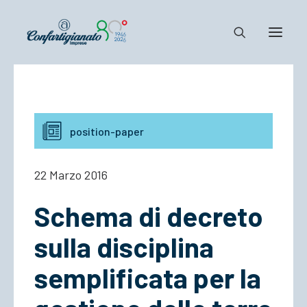
Notizie e Documenti
Confartigianato
position-paper
Dove siamo
Il Sistema
22 Marzo 2016
Cosa Facciamo
Schema di decreto
Associarsi
sulla disciplina
semplificata per la