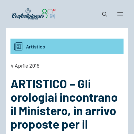
Notizie e Documenti
Artistico
Confartigianato
Dove siamo
4 Aprile 2016
Il Sistema
ARTISTICO – Gli
Cosa Facciamo
Associarsi
orologiai incontrano
il Ministero, in arrivo
proposte per il