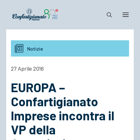
Notizie e Documenti
Notizie
Confartigianato
Dove siamo
27 Aprile 2016
Il Sistema
EUROPA –
Cosa Facciamo
Associarsi
Confartigianato
Imprese incontra il
VP della