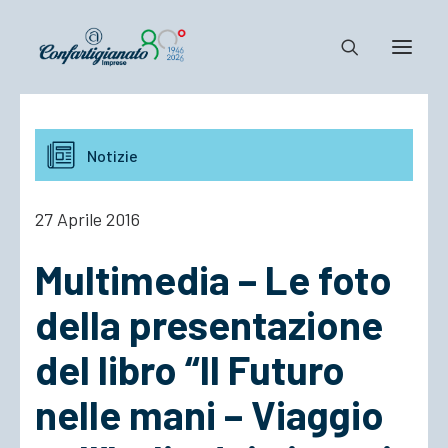
Notizie e Documenti
Notizie
Confartigianato
Dove siamo
27 Aprile 2016
Il Sistema
Multimedia – Le foto
Cosa Facciamo
Associarsi
della presentazione
del libro “Il Futuro
nelle mani – Viaggio