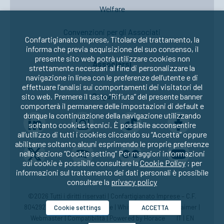
Welfare
Convenzioni per gli Associati
Confartigianato Imprese, Titolare del trattamento, la
informa che previa acquisizione del suo consenso, il
presente sito web potrà utilizzare cookies non
Associarsi
strettamente necessari al fine di personalizzare la
navigazione in linea con le preferenze dell’utente e di
effettuare l’analisi sui comportamenti dei visitatori del
Seguici su:
sito web. Premere il tasto “Rifiuta” del presente banner
comporterà il permanere delle impostazioni di default e
dunque la continuazione della navigazione utilizzando
soltanto cookies tecnici. È possibile acconsentire
all’utilizzo di tutti i cookies cliccando su “Accetta” oppure
abilitarne soltanto alcuni esprimendo le proprie preferenze
nella sezione “Cookie setting” Per maggiori informazioni
sui cookie è possibile consultare la
Cookie Policy
; per
informazioni sul trattamento dei dati personali è possibile
consultare la
privacy policy
©2026 Tutti i diritti riservati | Confartigianato Imprese – C.F.
80429270582 |
Privacy
|
Cookie
|
Whistleblowing
|
Disclaimer
|
Cookie settings
ACCETTA
Webmaster
|
Compatibilità
| Powered by
Horace
IT
|
EN