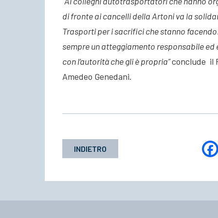
“Ai colleghi autotrasportatori che hanno or
di fronte ai cancelli della Artoni va la sol
Trasporti per i sacrifici che stanno facendo
sempre un atteggiamento responsabile ed eq
con l’autorità che gli è propria”
conclude il 
Amedeo Genedani.
INDIETRO