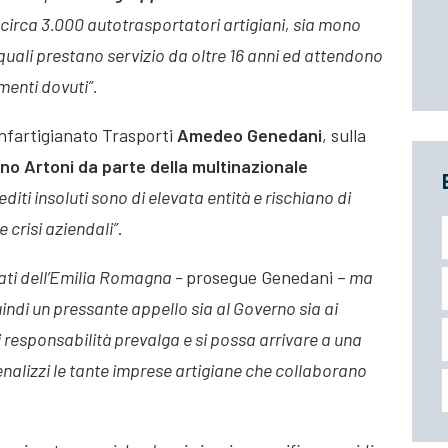
circa 3.000 autotrasportatori artigiani, sia mono
 quali prestano servizio da oltre 16 anni ed attendono
menti dovuti”.
nfartigianato Trasporti
Amedeo Genedani
, sulla
o Artoni da parte della multinazionale
rediti insoluti sono di elevata entità e rischiano di
 crisi aziendali”
.
ciati dell’Emilia Romagna –
prosegue Genedani –
ma
quindi un pressante appello sia al Governo sia ai
i responsabilità prevalga e si possa arrivare a una
penalizzi le tante imprese artigiane che collaborano