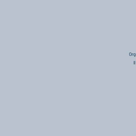
Org
I