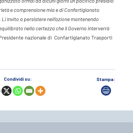
ganizzato ormai da alcuni giorni un pacifico presidio
idarietà e comprensione mia e di Confartigianato
. Li invito a persistere nell’azione mantenendo
uilibrato nella certezza che il Governo interverrà
Presidente nazionale di Confartigianato Trasporti
Condividi su:
Stampa: