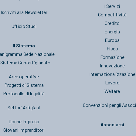
I Servizi
Iscriviti alla Newsletter
Competitività
Credito
Ufficio Studi
Energia
Europa
Il Sistema
Fisco
anigramma Sede Nazionale
Formazione
l Sistema Confartigianato
Innovazione
Internazionalizzazione
Aree operative
Lavoro
Progetti di Sistema
Welfare
Protocollo di legalità
Convenzioni per gli Associ
Settori Artigiani
Donne Impresa
Associarsi
Giovani Imprenditori