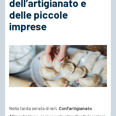
dell’artigianato e
delle piccole
ACCEDI
imprese
Nella tarda serata di ieri,
Confartigianato