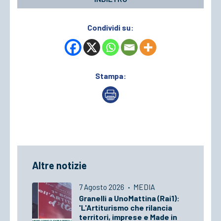
Condividi su:
Stampa:
Altre notizie
7 Agosto 2026
·
MEDIA
Granelli a UnoMattina (Rai1):
'L'Artiturismo che rilancia
territori, imprese e Made in