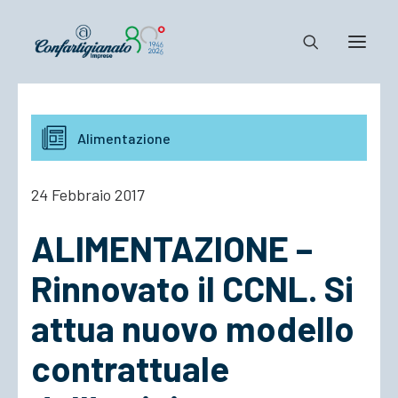
Notizie e Documenti
Alimentazione
Confartigianato
Dove siamo
24 Febbraio 2017
Il Sistema
ALIMENTAZIONE –
Cosa Facciamo
Associarsi
Rinnovato il CCNL. Si
attua nuovo modello
contrattuale