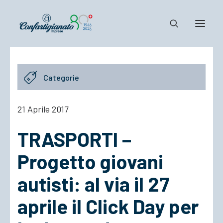
Notizie e Documenti
Categorie
Confartigianato
Dove siamo
21 Aprile 2017
Il Sistema
TRASPORTI –
Cosa Facciamo
Associarsi
Progetto giovani
autisti: al via il 27
aprile il Click Day per