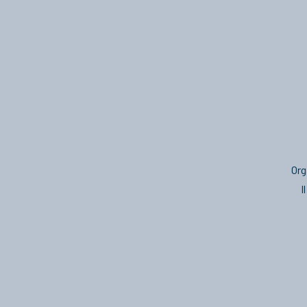
Org
I