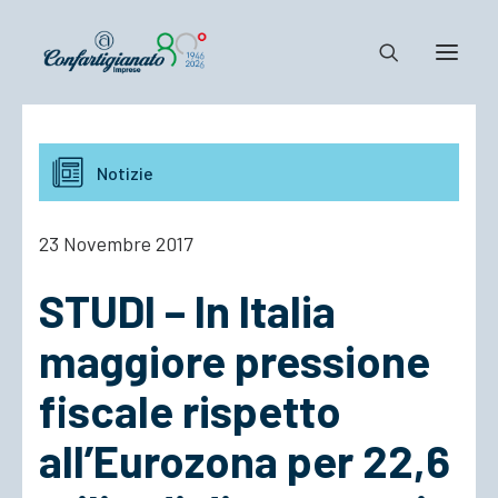
Notizie e Documenti
Notizie
Confartigianato
Dove siamo
23 Novembre 2017
Il Sistema
STUDI – In Italia
Cosa Facciamo
Associarsi
maggiore pressione
fiscale rispetto
all’Eurozona per 22,6