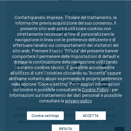
Convenzioni per gli Associati
Confartigianato Imprese, Titolare del trattamento, la
informa che previa acquisizione del suo consenso, il
presente sito web potrà utilizzare cookies non
Associarsi
strettamente necessari al fine di personalizzare la
navigazione in linea con le preferenze dell’utente e di
effettuare l’analisi sui comportamenti dei visitatori del
Seguici su:
sito web. Premere il tasto “Rifiuta” del presente banner
comporterà il permanere delle impostazioni di default e
dunque la continuazione della navigazione utilizzando
soltanto cookies tecnici. È possibile acconsentire
all’utilizzo di tutti i cookies cliccando su “Accetta” oppure
abilitarne soltanto alcuni esprimendo le proprie preferenze
nella sezione “Cookie setting” Per maggiori informazioni
sui cookie è possibile consultare la
Cookie Policy
; per
informazioni sul trattamento dei dati personali è possibile
consultare la
privacy policy
©2026 Tutti i diritti riservati | Confartigianato Imprese – C.F.
80429270582 |
Privacy
|
Cookie
|
Whistleblowing
|
Disclaimer
|
Cookie settings
ACCETTA
Webmaster
|
Compatibilità
| Powered by
Horace
IT
|
EN
RIFIUTA